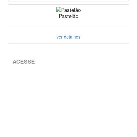
Pastelão
ver detalhes
ACESSE
Home
Salgados
Bolos Doces
Trabalhe Conosco
Seja um Fornecedor
Contato